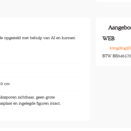
Aangebo
e opgesteld met behulp van AI en kunnen
WEB
kringding@
BTW BE04657
.0 cm
ikssporen zichtbaar, geen grote
splaat en ingelegde figuren intact.