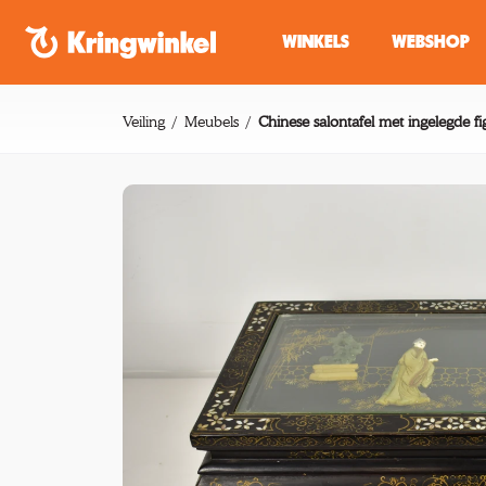
Spring naar inhoud
WINKELS
WEBSHOP
Veiling
Meubels
Chinese salontafel met ingelegde f