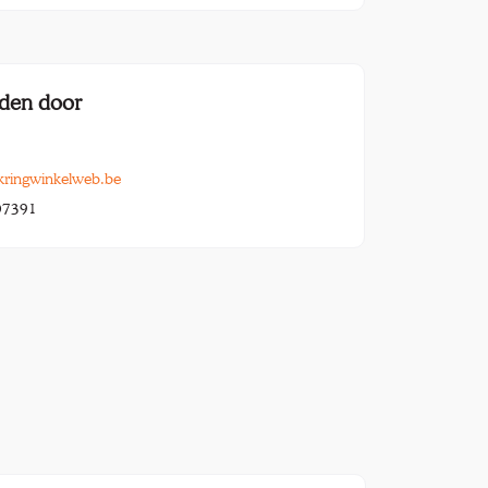
den door
kringwinkelweb.be
07391