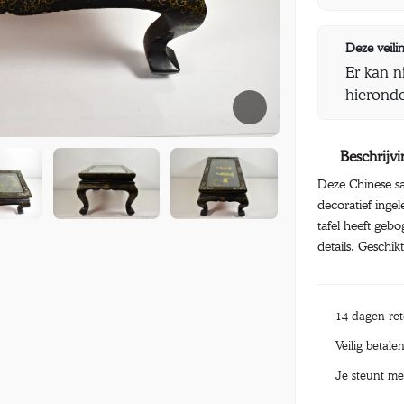
Deze veilin
Er kan n
hieronde
Beschrijvi
Deze Chinese sa
decoratief inge
tafel heeft ge
details. Geschik
14 dagen re
Veilig betale
Je steunt me