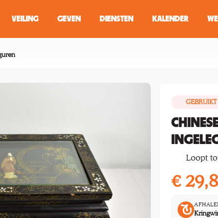
VEILING
GEVEN
DIENSTEN
KALENDER
WE
ZOEKEN
WINKEL
iguren
GEBRUIKT
Typ minstens 2 
CHINES
INGELE
Loopt tot
€
29,
AFHALE
Kringwi