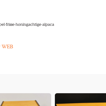
pel-frisse-honingachtige-alpaca
r
WEB