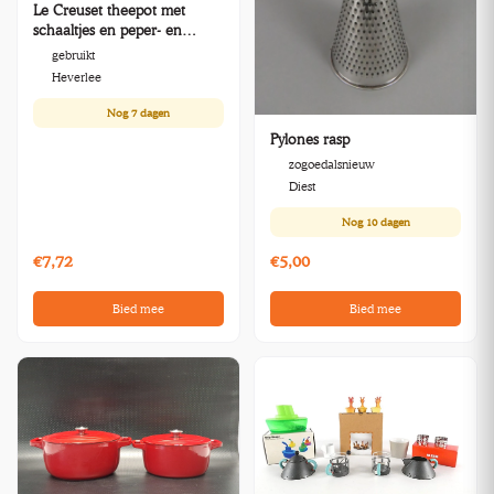
Le Creuset theepot met
schaaltjes en peper- en
zoutmolens
gebruikt
Heverlee
Nog
7 dagen
Pylones rasp
zogoedalsnieuw
Diest
Nog
10 dagen
€7,72
€5,00
Bied mee
Bied mee