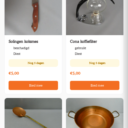
Solingen koksmes
Cona koffiefilter
beschadigd
gebruikt
Diest
Diest
Nog
5 dagen
Nog
5 dagen
€5,00
€5,00
Bied mee
Bied mee