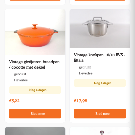
Vintage kookpan 18/10 RVS -
Iittala
Vintage gietijzeren braadpan
/ cocotte met deksel
gebruikt
Heverlee
gebruikt
Heverlee
Nog
2 dagen
Nog
2 dagen
€5,81
€17,98
Bied mee
Bied mee