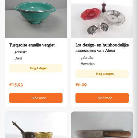
Turquoise emaille vergiet
Lot design- en huishoudelijke
accessoires van Alessi
gebruikt
gebruikt
Diest
Heverlee
Nog
2 dagen
Nog
4 dagen
€15,93
€6,09
Bied mee
Bied mee