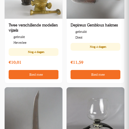
Twee verschillende modellen
Depireux Gembloux hakmes
vijzels
gebruikt
gebruikt
Diest
Heverlee
Nog
4 dagen
Nog
4 dagen
€10,01
€11,59
Bied mee
Bied mee