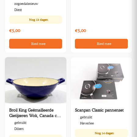
zogoedalsnieuw
Diest
Nog
13 dagen
€5,00
€5,00
Bied mee
Bied mee
Broil King Geëmailleerde
Scanpan Classic pannenset
Gietijzeren Wok, Canada ca.
gebruikt
2015–2016
gebruikt
Heverlee
Dilsen
Nog
14 dagen