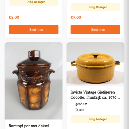
Nog
12 dagen
Nog
12 dagen
€5,00
€7,00
Bied mee
Bied mee
Invicta Vintage Gietijzeren
Cocotte, Frankrijk ca. 1970–
1985
gebruikt
Dilsen
Nog
14 dagen
Rumtopf pot met deksel