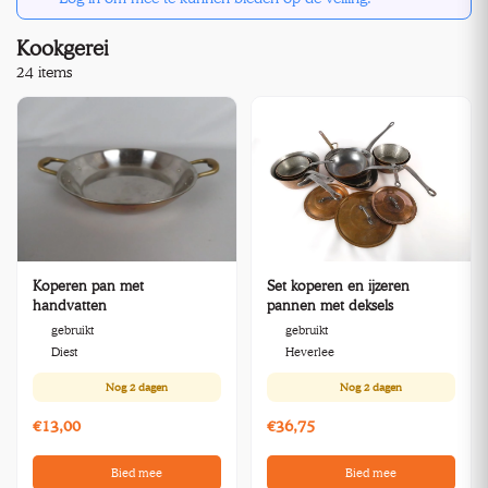
Kookgerei
24 items
Koperen pan met
Set koperen en ijzeren
handvatten
pannen met deksels
gebruikt
gebruikt
Diest
Heverlee
Nog
2 dagen
Nog
2 dagen
€13,00
€36,75
Bied mee
Bied mee