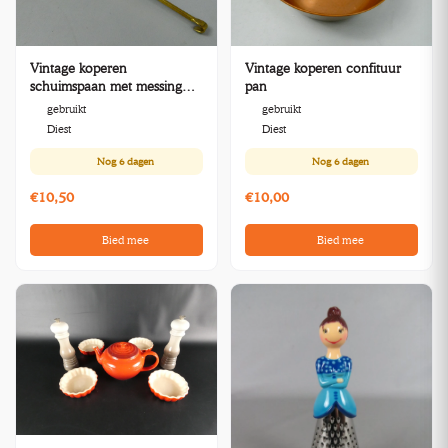
Vintage koperen
Vintage koperen confituur
schuimspaan met messing
pan
geklonken handvat
gebruikt
gebruikt
Diest
Diest
Nog
6 dagen
Nog
6 dagen
€10,50
€10,00
Bied mee
Bied mee