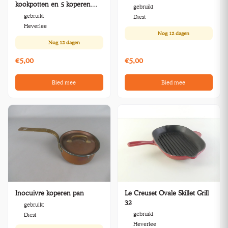
kookpotten en 5 koperen
gebruikt
pannen met deksels
gebruikt
Diest
Heverlee
Nog
12 dagen
Nog
12 dagen
€5,00
€5,00
Bied mee
Bied mee
Inocuivre koperen pan
Le Creuset Ovale Skillet Grill
32
gebruikt
gebruikt
Diest
Heverlee