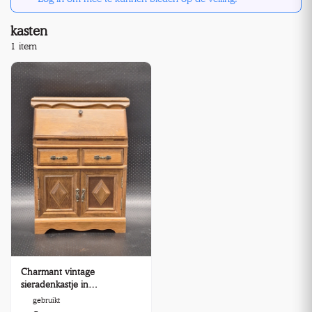
kasten
1 item
Charmant vintage
sieradenkastje in
secretaresse-stijl – Praktisch
gebruikt
en decoratief