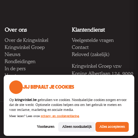
Over ons
Klantendienst
Over de Kringwinkel
Veelgestelde vragen
Kringwinkel Groep
Contact
Nieuws
Reloved (zakelijk)
Rondleidingen
Kringwinkel Groep vzw
In de pers
Koning Albertlaan 124, 9000
Vacatures
Gent
JIJ BEPAALT JE COOKIES
BTW BE 1033.922.208
Op
kringwinkel.be
gebruiken we cookies. Noodzakelijke cookies zorgen ervoor
dat de site werkt. Optionele cookies helpen ons om het gebruik te meten en
voor reclame, marketing en sociale media.
Privacy
Voorwaarden
Toegankelijkheid
Cookie-instellingen
Meer lezen? Lees onze
privacy- en cookieverklaring
.
B2B
Voorkeuren
Alleen noodzakelijk
Alles accepteren
© 2026
Kringwinkel Groep VZW
.