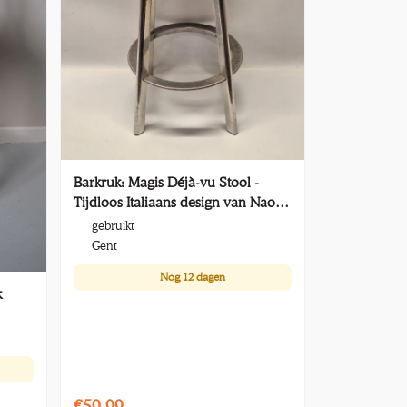
Barkruk: Magis Déjà-vu Stool -
Tijdloos Italiaans design van Naoto
Fukasawa
gebruikt
Gent
Nog
12 dagen
k
€50,00