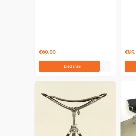
€60,00
€85,
Bied mee