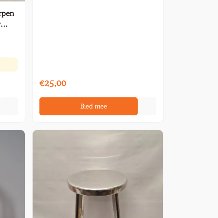
orpen
r
€25,00
Bied mee