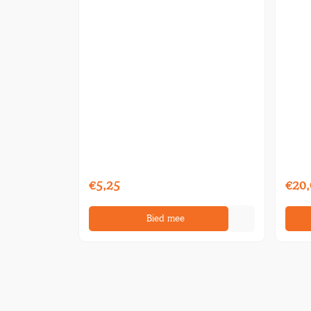
€5,25
€20,
Bied mee