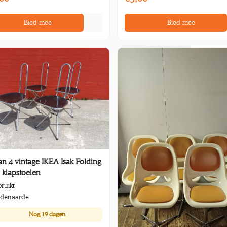
Bied mee
Bied mee
an 4 vintage IKEA Isak Folding
 klapstoelen
ruikt
denaarde
Nog
19 dagen