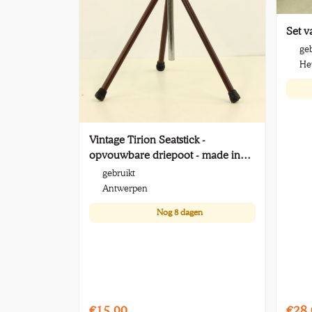
Set v
geb
He
Vintage Tirion Seatstick -
opvouwbare driepoot - made in
England
gebruikt
Antwerpen
Nog
8 dagen
€15,00
€28,