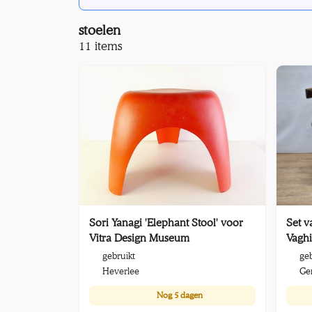
stoelen
11 items
Sori Yanagi 'Elephant Stool' voor
Set v
Vitra Design Museum
Vaghi
Centu
gebruikt
geb
Heverlee
Ge
Nog
5 dagen