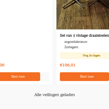
Set van 5 vintage draaistoelen
zogoedalsnieuw
Zottegem
Nog
26 dagen
00
€106,01
Bied mee
Bied mee
Alle veilingen geladen