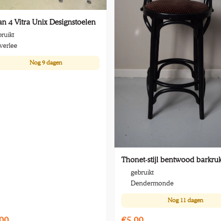
an 4 Vitra Unix Designstoelen
ruikt
verlee
Nog
9 dagen
Thonet-stijl bentwood barkru
gebruikt
Dendermonde
Nog
11 dagen
00
€5,00