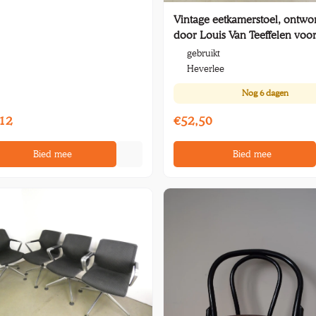
Vintage eetkamerstoel, ontw
door Louis Van Teeffelen voo
AWA
gebruikt
Heverlee
Nog
6 dagen
12
€52,50
Bied mee
Bied mee