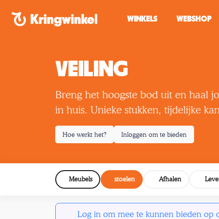
Spring naar inhoud
WINKELS
WEBSHOP
VEILING
Breng het hoogste bod uit en haal j
in huis. Unieke stukken, tijdelijke ka
Hoe werkt het?
Inloggen om te bieden
Meubels
stoelen
Afhalen
Leve
Log in om mee te kunnen bieden op de