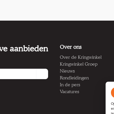
 we aanbieden
Over ons
Over de Kringwinkel
Kringwinkel Groep
Nieuws
Rondleidingen
In de pers
Vacatures
O
e
t