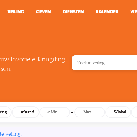
VEILING
GEVEN
DIENSTEN
KALENDER
WE
ZOEKEN
WINKEL
ouw favoriete Kringding
nsen.
Typ minstens 2 
–
ring
Afstand
Winkel
 veiling.