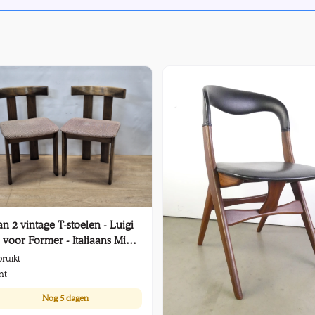
an 2 vintage T-stoelen - Luigi
 voor Former - Italiaans Mid-
ry design
ruikt
nt
Nog
5 dagen