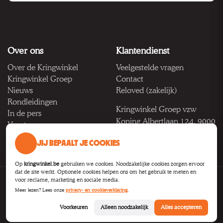
Over ons
Klantendienst
Over de Kringwinkel
Veelgestelde vragen
Kringwinkel Groep
Contact
Nieuws
Reloved (zakelijk)
Rondleidingen
Kringwinkel Groep vzw
In de pers
Koning Albertlaan 124, 9000
Vacatures
Gent
JIJ BEPAALT JE COOKIES
BTW BE 1033.922.208
Op
kringwinkel.be
gebruiken we cookies. Noodzakelijke cookies zorgen ervoor
dat de site werkt. Optionele cookies helpen ons om het gebruik te meten en
voor reclame, marketing en sociale media.
Privacy
Voorwaarden
Toegankelijkheid
Cookie-instellingen
Meer lezen? Lees onze
privacy- en cookieverklaring
.
B2B
Voorkeuren
Alleen noodzakelijk
Alles accepteren
© 2026
Kringwinkel Groep VZW
.