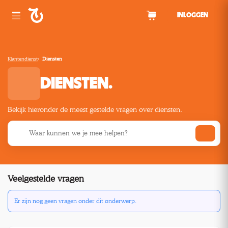
Spring naar inhoud
INLOGGEN
Klantendienst
Diensten
DIENSTEN.
Bekijk hieronder de meest gestelde vragen over diensten.
Zoek in de klantendienst
Veelgestelde vragen
Er zijn nog geen vragen onder dit onderwerp.