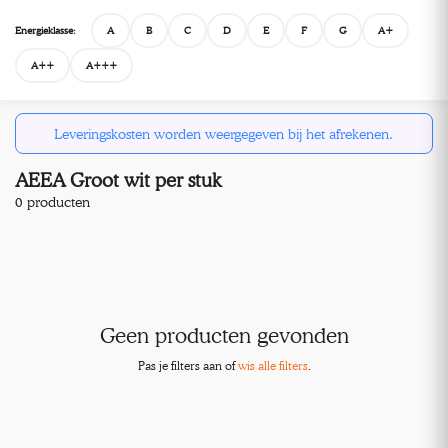
Energieklasse:
A
B
C
D
E
F
G
A+
A++
A+++
Leveringskosten worden weergegeven bij het afrekenen.
AEEA Groot wit per stuk
0 producten
Geen producten gevonden
Pas je filters aan of
wis alle filters
.