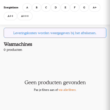
Energieklasse:
A
B
C
D
E
F
G
A+
A++
A+++
Leveringskosten worden weergegeven bij het afrekenen.
Wasmachines
0 producten
Geen producten gevonden
Pas je filters aan of
wis alle filters
.