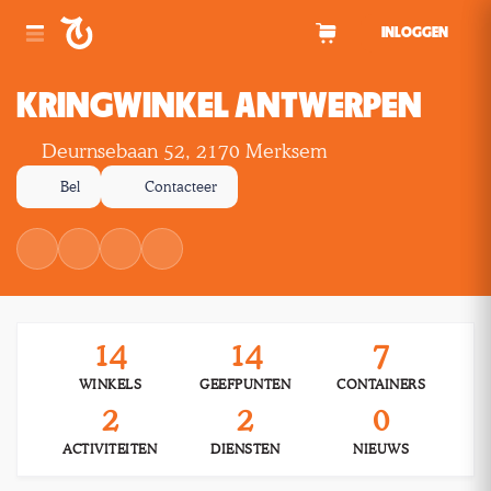
Spring naar inhoud
INLOGGEN
KRINGWINKEL ANTWERPEN
Deurnsebaan 52, 2170 Merksem
Bel
Contacteer
14
14
7
WINKELS
GEEFPUNTEN
CONTAINERS
2
2
0
ACTIVITEITEN
DIENSTEN
NIEUWS