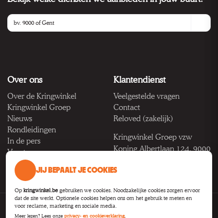
Over ons
Klantendienst
Over de Kringwinkel
Veelgestelde vragen
Kringwinkel Groep
Contact
Nieuws
Reloved (zakelijk)
Rondleidingen
Kringwinkel Groep vzw
In de pers
Koning Albertlaan 124, 9000
Vacatures
Gent
JIJ BEPAALT JE COOKIES
BTW BE 1033.922.208
Op
kringwinkel.be
gebruiken we cookies. Noodzakelijke cookies zorgen ervoor
dat de site werkt. Optionele cookies helpen ons om het gebruik te meten en
voor reclame, marketing en sociale media.
Privacy
Voorwaarden
Toegankelijkheid
Cookie-instellingen
Meer lezen? Lees onze
privacy- en cookieverklaring
.